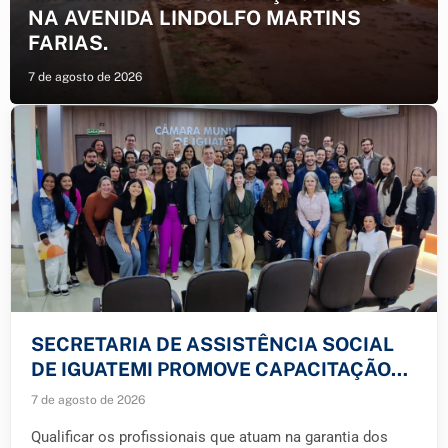
NA AVENIDA LINDOLFO MARTINS
FARIAS.
7 de agosto de 2026
SECRETARIA DE ASSISTÊNCIA SOCIAL
DE IGUATEMI PROMOVE CAPACITAÇÃO
PARA A REDE DE ATENDIMENTO ÀS
7 de agosto de 2026
CRIANÇAS E ADOLESCENTES.
Qualificar os profissionais que atuam na garantia dos